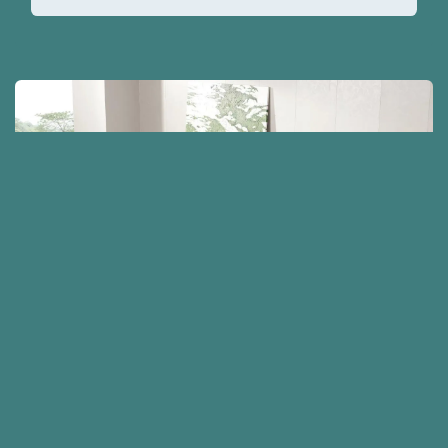
Salon Santana
Convertible en 225 x 148 cm
En tissu avec coffre de rangement