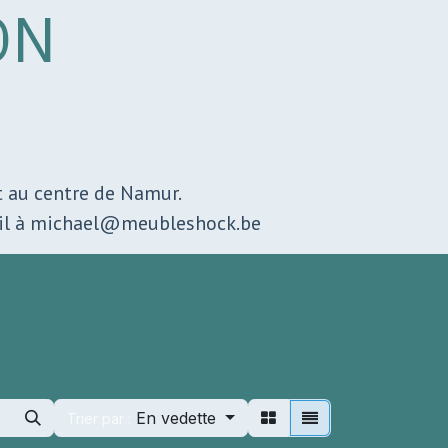
ON
rt au centre de Namur.
mail à michael@meubleshock.be
En vedette
Trier par :