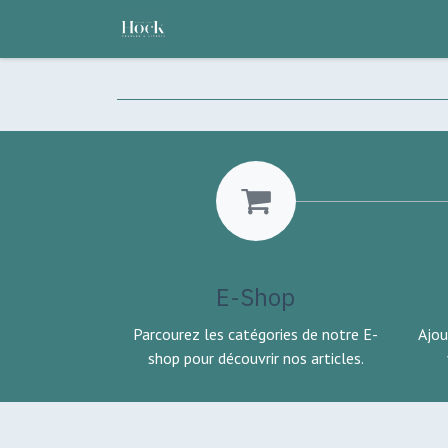
Se rendre au contenu
ACCUEIL
NOS ATOUTS
NOT
E-Shop
Parcourez les catégories de notre E-
Ajou
shop pour découvrir nos articles.